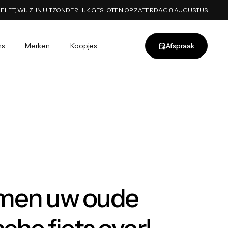
ELET, WIJ ZIJN UITZONDERLIJK GESLOTEN OP ZATERDAG 8 AUGUSTUS
ns
Merken
Koopjes
Afspraak
men uw oude