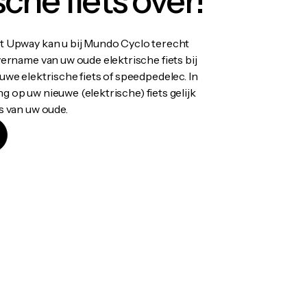
sche fiets over!
 Upway kan u bij Mundo Cyclo terecht
ername van uw oude elektrische fiets bij
we elektrische fiets of speedpedelec. In
ing op uw nieuwe (elektrische) fiets gelijk
s van uw oude.