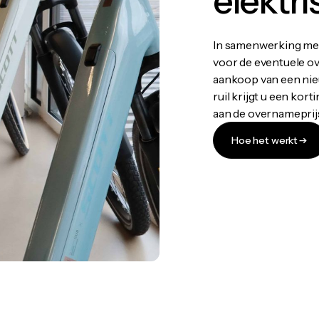
elektri
In samenwerking met
voor de eventuele ov
aankoop van een nieu
ruil krijgt u een kort
aan de overnameprij
Hoe het werkt