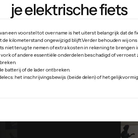
je elektrische fiets
an een voorstel tot overname is het uiterst belangrijk dat de f
t de kilometerstand ongewijzigd blijft.Verder behouden wij ons
ets niet terug te nemen of extra kosten in rekening te brengen i
de vork of andere essentiële onderdelen beschadigd of verroest z
tbreken.
 de batterij of de lader ontbreken.
delecs: het inschrijvingsbewijs (beide delen) of het gelijkvormi