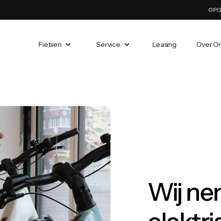
OPG
Leasing
Over O
Fietsen
Service
Wij ne