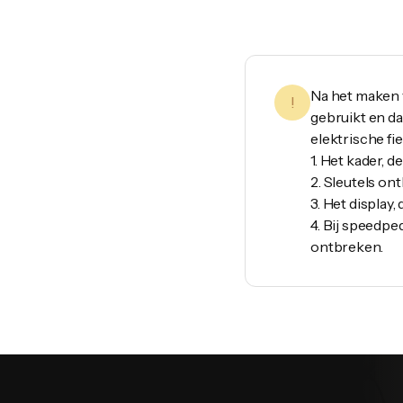
Na het maken v
!
gebruikt en da
elektrische fi
1. Het kader, 
2. Sleutels on
3. Het display,
4. Bij speedpe
ontbreken.