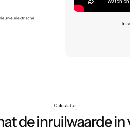
nieuwe elektrische
In 
Calculator
at de inruilwaarde in